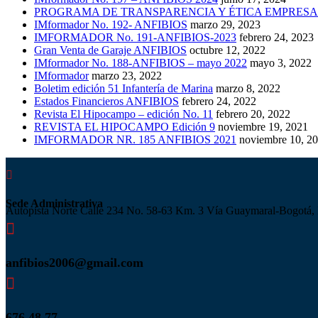
PROGRAMA DE TRANSPARENCIA Y ÉTICA EMPRESA
IMformador No. 192- ANFIBIOS
marzo 29, 2023
IMFORMADOR No. 191-ANFIBIOS-2023
febrero 24, 2023
Gran Venta de Garaje ANFIBIOS
octubre 12, 2022
IMformador No. 188-ANFIBIOS – mayo 2022
mayo 3, 2022
IMformador
marzo 23, 2022
Boletim edición 51 Infantería de Marina
marzo 8, 2022
Estados Financieros ANFIBIOS
febrero 24, 2022
Revista El Hipocampo – edición No. 11
febrero 20, 2022
REVISTA EL HIPOCAMPO Edición 9
noviembre 19, 2021
IMFORMADOR NR. 185 ANFIBIOS 2021
noviembre 10, 2

Sede Administrativa
Autopista Norte Calle 234 No. 58-63 Km. 3 Vía Guaymaral-Bogotá,

anfibios2006@gmail.com

676 48 77