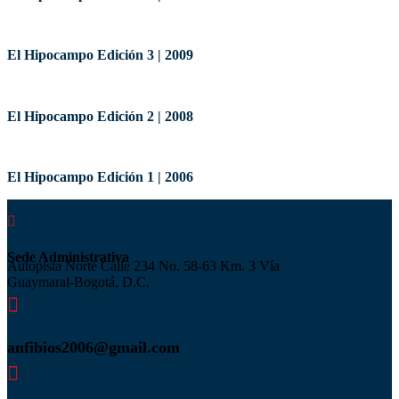
El Hipocampo Edición 3 | 2009
El Hipocampo Edición 2 | 2008
El Hipocampo Edición 1 | 2006

Sede Administrativa
Autopista Norte Calle 234 No. 58-63 Km. 3 Vía
Guaymaral-Bogotá, D.C.

anfibios2006@gmail.com
