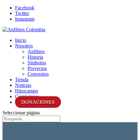
Facebook
Twitter
Instagram
Inicio
Nosotros
Anfibios
Historia
Símbolos
Proyectos
Convenios
Tienda
Noticias
Hipocampo
Contáctenos
DONACIONES
Seleccionar página