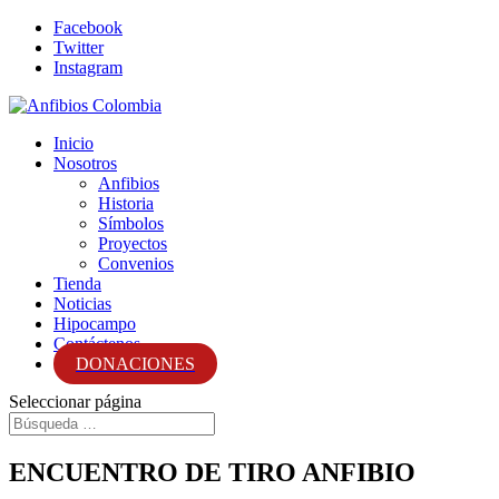
Facebook
Twitter
Instagram
Inicio
Nosotros
Anfibios
Historia
Símbolos
Proyectos
Convenios
Tienda
Noticias
Hipocampo
Contáctenos
DONACIONES
Seleccionar página
ENCUENTRO DE TIRO ANFIBIO