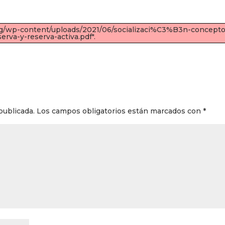
org/wp-content/uploads/2021/06/socializaci%C3%B3n-concepto
erva-y-reserva-activa.pdf".
publicada.
Los campos obligatorios están marcados con
*