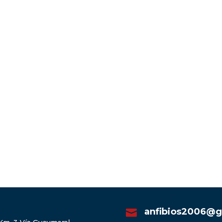
anfibios2006@g
