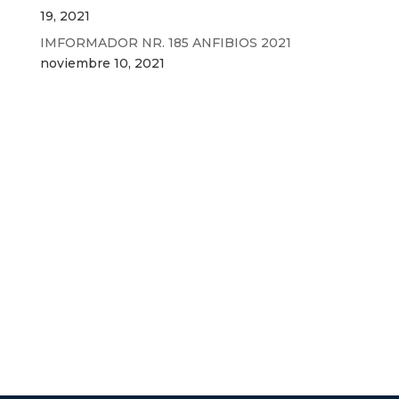
19, 2021
IMFORMADOR NR. 185 ANFIBIOS 2021
noviembre 10, 2021
Sede Administrativa
Autopista Norte Calle 234 No. 58-63 Km. 3
Vía Guaymaral-Bogotá, D.C.
anfibios2006@gmail.com
676 48 77